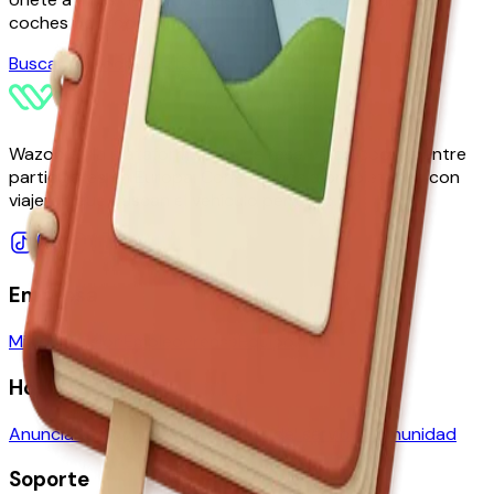
coches por toda Europa
Buscar un coche
Hazte host
Wazoo es la plataforma líder de reserva de coches entre
particulares en Europa. Conectamos a propietarios con
viajeros que buscan el vehículo perfecto.
Empresa
Mision y vision
Empleo
Prensa
Equipo
Host
Anuncia tu coche
Seguros
Reglas del servicio
Comunidad
Soporte