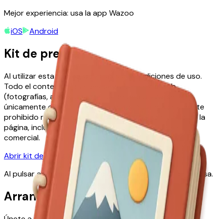
Mejor experiencia: usa la app Wazoo
iOS
Android
Kit de prensa
Al utilizar esta página, aceptas sus Condiciones de uso.
Todo el contenido que descargues de esta web
(fotografías, audio, vídeo, etc.) deberá utilizarse
únicamente con fines editoriales. Está terminantemente
prohibido realizar cualquier otro uso del contenido de la
página, incluidos, entre otros, el uso personal o el
comercial.
Abrir kit de prensa
Al pulsar aceptas las condiciones de uso del kit de prensa.
Arranca tu aventura hoy
Únete a miles de anfitriones y viajeros que comparten